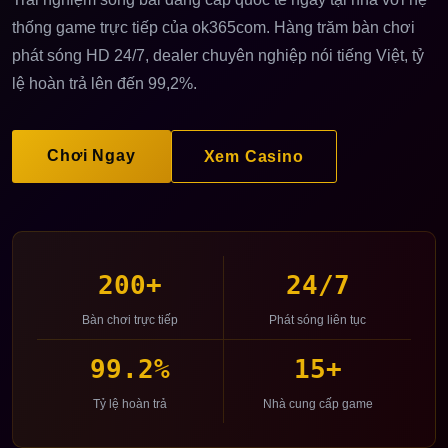
thống game trực tiếp của ok365com. Hàng trăm bàn chơi
phát sóng HD 24/7, dealer chuyên nghiệp nói tiếng Việt, tỷ
lệ hoàn trả lên đến 99,2%.
Chơi Ngay
Xem Casino
200+
24/7
Bàn chơi trực tiếp
Phát sóng liên tục
99.2%
15+
Tỷ lệ hoàn trả
Nhà cung cấp game