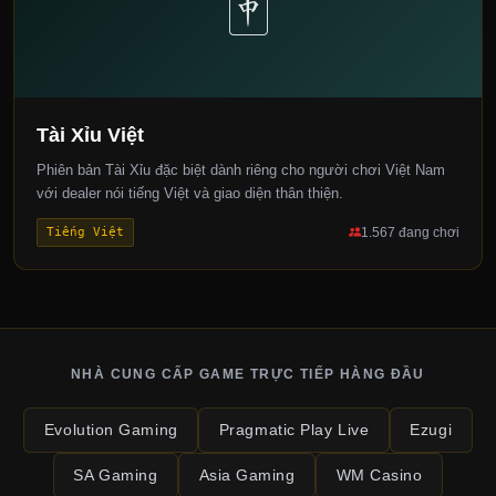
🀄
Tài Xỉu Việt
Phiên bản Tài Xỉu đặc biệt dành riêng cho người chơi Việt Nam
với dealer nói tiếng Việt và giao diện thân thiện.
1.567 đang chơi
Tiếng Việt
NHÀ CUNG CẤP GAME TRỰC TIẾP HÀNG ĐẦU
Evolution Gaming
Pragmatic Play Live
Ezugi
SA Gaming
Asia Gaming
WM Casino