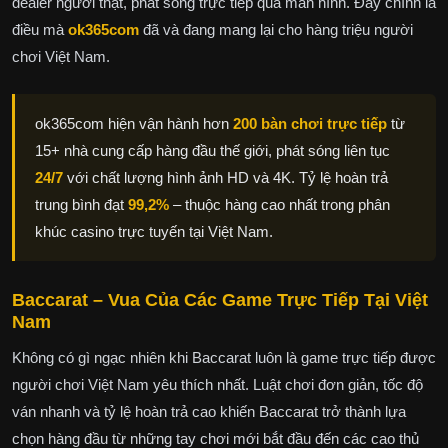
dealer người thật, phát sóng trực tiếp qua màn hình. Đây chính là
điều mà
ok365com
đã và đang mang lại cho hàng triệu người
chơi Việt Nam.
ok365com hiện vận hành hơn
200 bàn chơi trực tiếp
từ
15+ nhà cung cấp hàng đầu thế giới, phát sóng liên tục
24/7
với chất lượng hình ảnh HD và 4K. Tỷ lệ hoàn trả
trung bình đạt
99,2%
– thuộc hàng cao nhất trong phân
khúc casino trực tuyến tại Việt Nam.
Baccarat – Vua Của Các Game Trực Tiếp Tại Việt
Nam
Không có gì ngạc nhiên khi Baccarat luôn là game trực tiếp được
người chơi Việt Nam yêu thích nhất. Luật chơi đơn giản, tốc độ
ván nhanh và tỷ lệ hoàn trả cao khiến Baccarat trở thành lựa
chọn hàng đầu từ những tay chơi mới bắt đầu đến các cao thủ