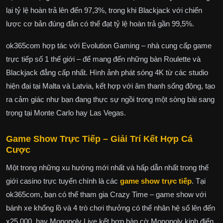
lại tỷ lệ hoàn trả lên đến 97,3%, trong khi Blackjack với chiến
lược cơ bản đúng đắn có thể đạt tỷ lệ hoàn trả gần 99,5%.
ok365com hợp tác với Evolution Gaming – nhà cung cấp game
trực tiếp số 1 thế giới – để mang đến những bàn Roulette và
Blackjack đẳng cấp nhất. Hình ảnh phát sóng 4K từ các studio
hiện đại tại Malta và Latvia, kết hợp với âm thanh sống động, tạo
ra cảm giác như bạn đang thực sự ngồi trong một sòng bài sang
trọng tại Monte Carlo hay Las Vegas.
Game Show Trực Tiếp – Giải Trí Kết Hợp Cá
Cược
Một trong những xu hướng mới nhất và hấp dẫn nhất trong thế
giới casino trực tuyến chính là các
game show trực tiếp
. Tại
ok365com, bạn có thể tham gia Crazy Time – game show với
bánh xe khổng lồ và 4 trò chơi thưởng có thể nhân hệ số lên đến
x25.000, hay Monopoly Live kết hợp bàn cờ Monopoly kinh điển