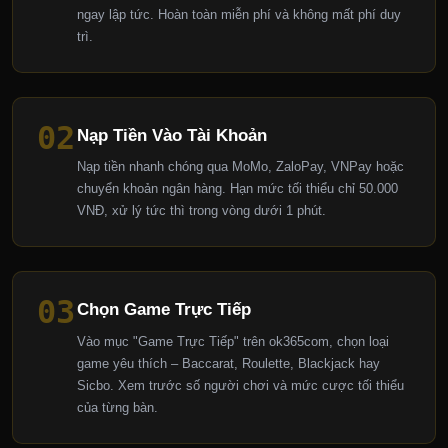
ngay lập tức. Hoàn toàn miễn phí và không mất phí duy
trì.
02
Nạp Tiền Vào Tài Khoản
Nạp tiền nhanh chóng qua MoMo, ZaloPay, VNPay hoặc
chuyển khoản ngân hàng. Hạn mức tối thiểu chỉ 50.000
VNĐ, xử lý tức thì trong vòng dưới 1 phút.
03
Chọn Game Trực Tiếp
Vào mục "Game Trực Tiếp" trên ok365com, chọn loại
game yêu thích – Baccarat, Roulette, Blackjack hay
Sicbo. Xem trước số người chơi và mức cược tối thiểu
của từng bàn.