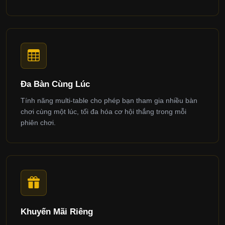
Đa Bàn Cùng Lúc
Tính năng multi-table cho phép bạn tham gia nhiều bàn
chơi cùng một lúc, tối đa hóa cơ hội thắng trong mỗi
phiên chơi.
Khuyến Mãi Riêng