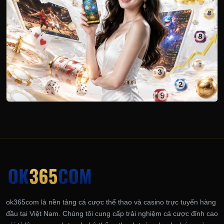
ok365com là nền tảng cá cược thể thao và casino trực tuyến hàng
đầu tại Việt Nam. Chúng tôi cung cấp trải nghiệm cá cược đỉnh cao