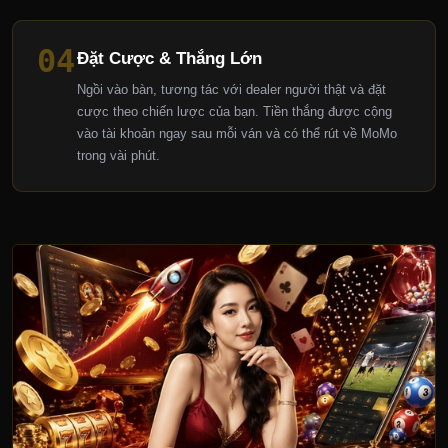
04
Đặt Cược & Thắng Lớn
Ngồi vào bàn, tương tác với dealer người thật và đặt
cược theo chiến lược của bạn. Tiền thắng được cộng
vào tài khoản ngay sau mỗi ván và có thể rút về MoMo
trong vài phút.