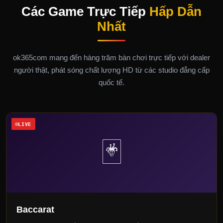
Các Game Trực Tiếp
Hấp Dẫn
Nhất
ok365com mang đến hàng trăm bàn chơi trực tiếp với dealer
người thật, phát sóng chất lượng HD từ các studio đẳng cấp
quốc tế.
LIVE
🃏
Baccarat