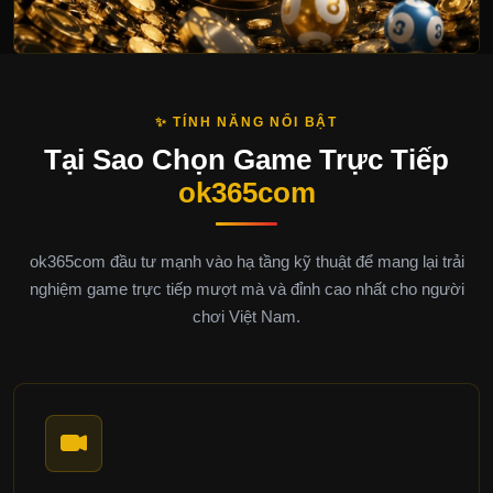
✨ TÍNH NĂNG NỔI BẬT
Tại Sao Chọn Game Trực Tiếp
ok365com
ok365com đầu tư mạnh vào hạ tầng kỹ thuật để mang lại trải
nghiệm game trực tiếp mượt mà và đỉnh cao nhất cho người
chơi Việt Nam.